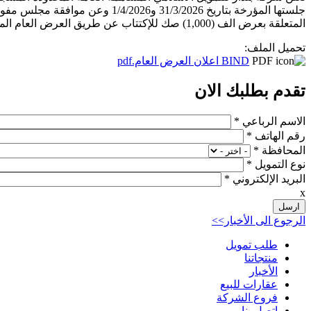
المتعلقة بعرض الف (1,000) صك للإكتتاب عن طريق العرض العام الموجه للجمهور وبقيمة إجمالية مقدارها عشرة ملايين (10,000,000) دينار أردني وذلك وفقاً لما يلي:
تحميل الملف:
BIND اعلان العرض العام.pdf
تقدم بطلبك الان
‏الاسم الرباعي ‏
*
‏رقم الهاتف ‏
*
‏المحافظة ‏
*
‏نوع التمويل ‏
*
‏البريد الإلكتروني ‏
*
x
الرجوع الى الأخبار>>
طلب تمويل
منتجاتنا
الأخبار
عقارات للبيع
فروع الشركة
اتصل بنا