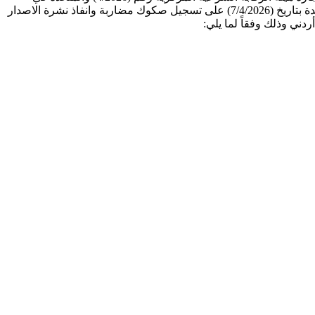
جلستها المؤرخة بتاريخ 31/3/2026 و1/4/2026 وعن موافقة مجلس مفوضي هيئة الأوراق المالية بقراره رقم (4/2026) المتخذ في جلسته المنعقدة بتاريخ (7/4/2026) على تسجيل صكوك مضاربة وانفاذ نشرة الاصدار