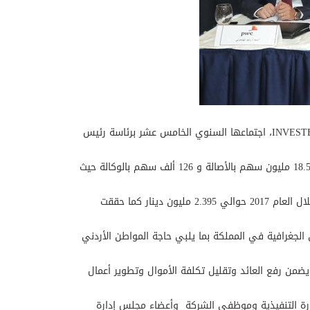
عمان -الغد- عقدت الهيئة العامة لشركة بندار للتجارة والاستثمار، التابعة لـشركة تمكين للتأجير التمويلي، إحدى شركات مجموعة INVESTBANK، اجتماعها السنوي الخامس عشر برئاسة رئيس
وحضر الاجتماع مساهمون يحملون18.7 مليون سهم أي ما نسبته 93.55 % من رأسمال الشركة البالغ 20 مليون دينار \ سهم موزعين 18.5 مليون سهم بالأصالة و 126 ألف سهم بالوكالة حيث
وأشار عصفور أن شركة بندار تواصل تحقيق نتائج مالية مميزة توازن بين مصادر الأموال واستخداماتها، حيث بلغت الإيرادات التشغيلية خلال العام 2017 حوالي 2.395 مليون دينار كما حققت
 للمناطق الجغرافية في المملكة بما يلبي حاجة المواطن الأردني
من رفع العائد وتقليل تكلفة الأموال وتطوير أعمال
رة التنفيذية وموظفي الشركة وأعضاء مجلس إدارة