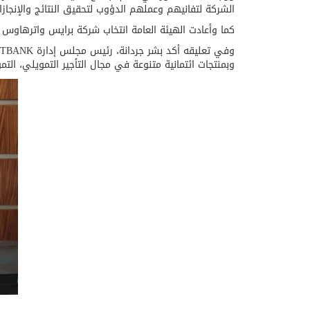
الشركة لتفانيهم وعملهم الدؤوب لتحقيق النتائج والإنجاز
كما وأعادت الهيئة العامة انتخاب شركة برايس واترهاوس كوبرز (PWC) المحاسب القانوني المستقل للشركة للعام 2018 وتفويض مجلس الإدارة 
وبمنتجات ائتمانية متنوعة في مجال التأجير التمويلي، التمو